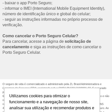
- baixar o app Porto Seguro;
- informar o IMEI (International Mobile Equipment Identity),
número de identificação único e global do celular;
- seguir as instruções informadas no próprio processo de
verificação.
Como cancelar o Porto Seguro Celular?
Para cancelar, acesse a página de
solicitação de
cancelamento
e siga as instruções de como cancelar o
Porto Seguro Celular.
O seguro de vida é comercializado e administrado pela ZL Brasil Administradora e
Corretora de Seguros LTDA, registrada sob o CNPJ 28.502.610/0001-02. E segurado
pela
PORTO SEGURO CIA. DE SEGUROS GERAIS
- CNPJ: 61.198.164/0001-
Utilizamos cookies para otimizar o
60. Processo SUSEP: 15414.612738/2020-81. O registro do produto é automático e não
representa aprovação ou recomendação por parte da Susep. Em atendimento à
funcionamento e a navegação de nosso site,
regulamentação vigente, informamos que incidem as alíquotas PIS 0,65%; COFINS
analisar sua utilização e recomendar produtos e
4,00%, sobre formação de preço. Observação: IOF informado na apólice de seguro. Ao